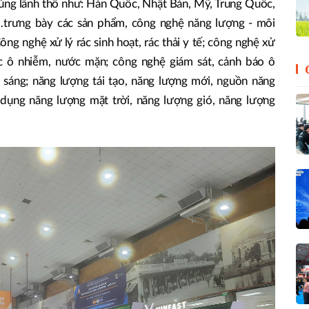
vùng lãnh thổ như: Hàn Quốc, Nhật Bản, Mỹ, Trung Quốc,
…trưng bày các sản phẩm, công nghệ năng lượng - môi
ng nghệ xử lý rác sinh hoạt, rác thải y tế; công nghệ xử
ớc ô nhiễm, nước mặn; công nghệ giám sát, cảnh báo ô
 sáng; năng lượng tái tạo, năng lượng mới, nguồn năng
ử dụng năng lượng mặt trời, năng lượng gió, năng lượng