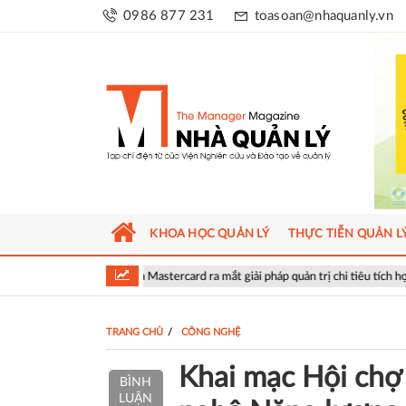
0986 877 231
toasoan@nhaquanly.vn
KHOA HỌC QUẢN LÝ
THỰC TIỄN QUẢN L
và Mastercard ra mắt giải pháp quản trị chi tiêu tích hợp AI cho doanh nghiệp
TRANG CHỦ
CÔNG NGHỆ
Khai mạc Hội chợ 
BÌNH
LUẬN