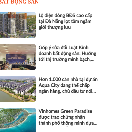
BẤT ĐỘNG SẢN
Lộ diện dòng BĐS cao cấp
tại Đà Nẵng lọt tầm ngắm
giới thượng lưu
Góp ý sửa đổi Luật Kinh
doanh bất động sản: Hướng
tới thị trường minh bạch,
phát triển bền vững
Hơn 1.000 căn nhà tại dự án
Aqua City đang thế chấp
ngân hàng, chủ đầu tư nói
gì?
Vinhomes Green Paradise
được trao chứng nhận
thành phố thông minh dựa
trên tiêu chuẩn ISO 37122