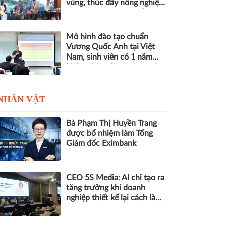
vùng, thúc đẩy nông nghiệp
thông minh và kinh tế xanh
Mô hình đào tạo chuẩn
Vương Quốc Anh tại Việt
Nam, sinh viên có 1 năm
kinh nghiệm làm việc trước
khi nhận bằng
NHÂN VẬT
Bà Phạm Thị Huyền Trang
được bổ nhiệm làm Tổng
Giám đốc Eximbank
CEO 5S Media: AI chỉ tạo ra
tăng trưởng khi doanh
nghiệp thiết kế lại cách làm
việc