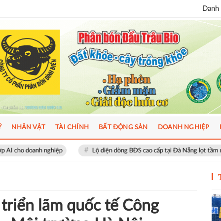
Danh 
Ý
NHÂN VẬT
TÀI CHÍNH
BẤT ĐỘNG SẢN
DOANH NGHIỆP
Lộ diện dòng BĐS cao cấp tại Đà Nẵng lọt tầm ngắm giới thượng lưu
triển lãm quốc tế Công