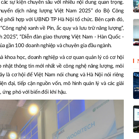
các sự kiện chuyên sâu với nhiều nội dung quan trọng.
Chuyển dịch năng lượng Việt Nam 2025” do Bộ Công
ệ phối hợp với UBND TP Hà Nội tổ chức. Bên cạnh đó,
 “Công nghệ xanh về Pin, ắc quy và lưu trữ năng lượng”,
nh 2025”, “Diễn đàn giao thương Việt Nam - Hàn Quốc -
 của gần 100 doanh nghiệp và chuyên gia đầu ngành.
à khoa học, doanh nghiệp và cơ quan quản lý có cơ hội
ập nhật thông tin mới nhất về công nghệ năng lượng, môi
Đây là cơ hội để Việt Nam nói chung và Hà Nội nói riêng
ện đại, tiếp cận nguồn vốn, mô hình quản lý và các giải
 ứng phó với biến đổi khí hậu.