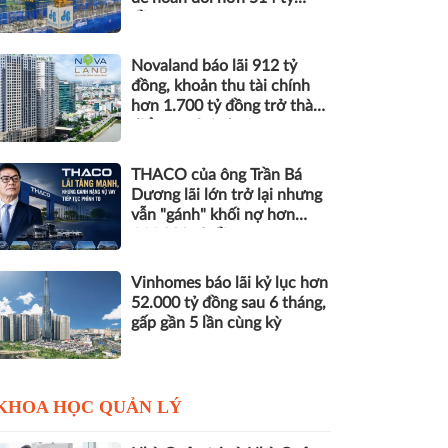
đồng nợ
Novaland báo lãi 912 tỷ
đồng, khoản thu tài chính
hơn 1.700 tỷ đồng trở thành
điểm tựa lợi nhuận
THACO của ông Trần Bá
Dương lãi lớn trở lại nhưng
vẫn "gánh" khối nợ hơn
164.000 tỷ đồng
Vinhomes báo lãi kỷ lục hơn
52.000 tỷ đồng sau 6 tháng,
gấp gần 5 lần cùng kỳ
KHOA HỌC QUẢN LÝ