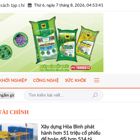
sách tạp chí
Thứ 6, ngày 7 tháng 8, 2026, 04:53:43
KHỞI NGHIỆP
CÔNG NGHỆ
SỨC KHỎE
AI-Ready Workforce 2026: Doanh nghiệp tìm lời giải đưa AI vào vận hàn
TÀI CHÍNH
Xây dựng Hòa Bình phát
hành hơn 51 triệu cổ phiếu
để hoán đổi hơn 514 tỷ